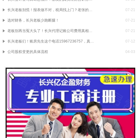
长兴老板别慌！报表做不对，税局找上门？老张的翻盘实录
07-21
选对财务，长兴老板少跑断腿！
07-21
老板别再当冤大头了！长兴代理记账公司费用真相，看完省下一辆车钱
07-21
长兴老板们！账房先生这个电话15967236757，真能救命
07-12
公司股权变更的具体流程
04-03