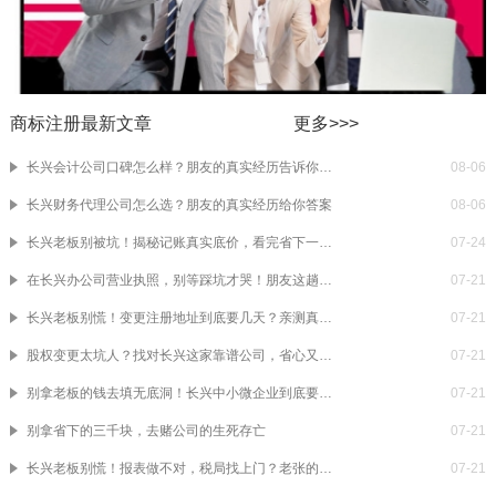
商标注册最新文章
更多>>>
长兴会计公司口碑怎么样？朋友的真实经历告诉你答案
08-06
长兴财务代理公司怎么选？朋友的真实经历给你答案
08-06
长兴老板别被坑！揭秘记账真实底价，看完省下一半冤枉钱
07-24
在长兴办公司营业执照，别等踩坑才哭！朋友这趟折腾，把真相全抖出来了
07-21
长兴老板别慌！变更注册地址到底要几天？亲测真相大揭秘
07-21
股权变更太坑人？找对长兴这家靠谱公司，省心又省钱！
07-21
别拿老板的钱去填无底洞！长兴中小微企业到底要不要找记账？
07-21
别拿省下的三千块，去赌公司的生死存亡
07-21
长兴老板别慌！报表做不对，税局找上门？老张的翻盘实录
07-21