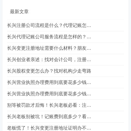
最新文章
长兴注册公司流程是什么？代理记账怎么选？
长兴代理记账公司服务流程是怎样的？朋友的真实经历告诉你答案
长兴变更注册地址需要什么材料？朋友的一次真实办理经历
长兴创业者亲述：找对会计公司，注册公司少走三年弯路
长兴股权变更怎么办？找对机构少走弯路
长兴营业执照办理费用到底要花多少钱？真实经历告诉你答案
长兴营业执照办理费用到底要花多少钱？真实经历告诉你答案
别等被罚款才后悔！长兴老板必看：注册公司到底该选哪条路？
长兴老板别被坑！记账费到底多少？看完这篇省下一半冤枉钱
老板慌了！长兴变更注册地址证明办不下来？别急，这招能救场