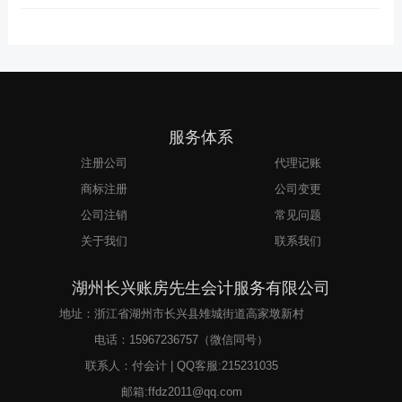
服务体系
注册公司
代理记账
商标注册
公司变更
公司注销
常见问题
关于我们
联系我们
湖州长兴账房先生会计服务有限公司
地址：浙江省湖州市长兴县雉城街道高家墩新村
电话：
15967236757
（微信同号）
联系人：付会计 | QQ客服:215231035
邮箱:ffdz2011@qq.com