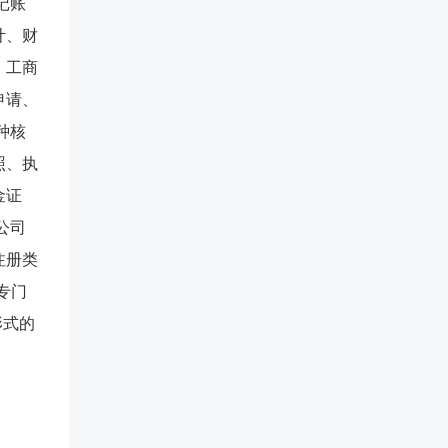
记账
计、财
、工商
申请、
种核
照、执
金证
公司
注册类
专门
形式的