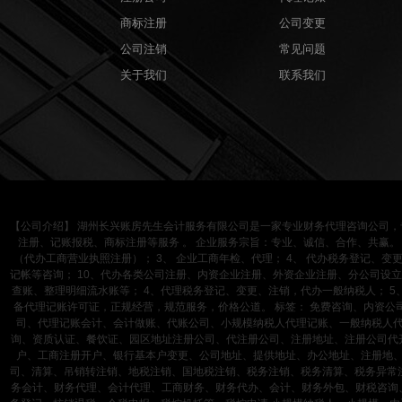
商标注册
公司变更
公司注销
常见问题
关于我们
联系我们
【公司介绍】
湖州长兴账房先生会计服务有限公司是一家专业财务代理咨询公司，
注册、记账报税、商标注册等服务 。 企业服务宗旨：专业、诚信、合作、共赢。 
（代办工商营业执照注册）； 3、 企业工商年检、代理； 4、 代办税务登记、变更
记帐等咨询； 10、代办各类公司注册、内资企业注册、外资企业注册、分公司设立
查账、整理明细流水账等； 4、代理税务登记、变更、注销，代办一般纳税人； 5
备代理记账许可证，正规经营，规范服务，价格公道。 标签： 免费咨询、内资
司、代理记账会计、会计做账、代账公司、小规模纳税人代理记账、一般纳税人
询、资质认证、餐饮证、园区地址注册公司、代注册公司、注册地址、注册公司代
户、工商注册开户、银行基本户变更、公司地址、提供地址、办公地址、注册地
司、清算、吊销转注销、地税注销、国地税注销、税务注销、税务清算、税务异常
务会计、财务代理、会计代理、工商财务、财务代办、会计、财务外包、财税咨询