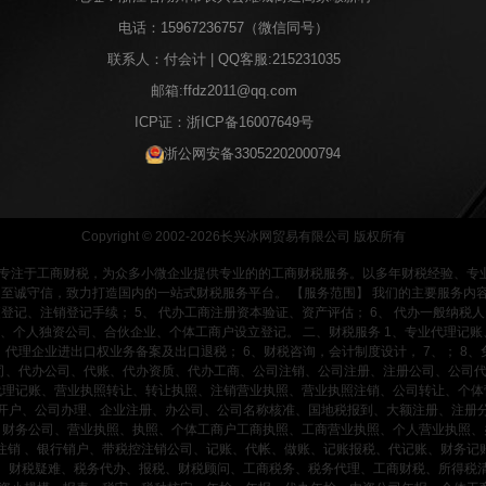
电话：
15967236757
（微信同号）
联系人：付会计 | QQ客服:215231035
邮箱:ffdz2011@qq.com
ICP证：
浙ICP备16007649号
浙公网安备33052202000794
Copyright © 2002-2026长兴冰网贸易有限公司 版权所有
专注于工商财税，为众多小微企业提供专业的的工商财税服务。以多年财税经验、专
至诚守信，致力打造国内的一站式财税服务平台。 【服务范围】 我们的主要服务内容如
登记、注销登记手续； 5、 代办工商注册资本验证、资产评估； 6、 代办一般纳税人资
、个人独资公司、合伙企业、个体工商户设立登记。 二、财税服务 1、专业代理记账
、代理企业进出口权业务备案及出口退税； 6、财税咨询，会计制度设计， 7、； 8、
公司、代办公司、代账、代办资质、代办工商、公司注销、公司注册、注册公司、公司
代理记账、营业执照转让、转让执照、注销营业执照、营业执照注销、公司转让、个体
开户、公司办理、企业注册、办公司、公司名称核准、国地税报到、大额注册、注册
、财务公司、营业执照、执照、个体工商户工商执照、工商营业执照、个人营业执照、
注销 、银行销户、带税控注销公司、记账、代帐、做账、记账报税、代记账、财务记
、财税疑难、税务代办、报税、财税顾问、工商税务、税务代理、工商财税、所得税