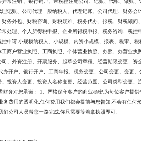
务异常注销 、银行销户、带税控注销公司、记账、代帐、做账、
代理记账、公司代理一般纳税人、代理记账、公司代理、财务会
、财务外包、财税咨询、财税疑难、税务代办、报税、财税顾问
异常处理、个人所得税申报、企业所得税申报、税务咨询、税控
税控申请 小规模纳税人、小规模、内资小规模、报表、税审、税
体工商户营业执照、工商执照、个体营业执照、办照、办营业执
公司、外资注册、开票服务、起草公司章程、经营期限变更、资
、代办开户、银行开户、工商年报、税务变更、公司变更、变更、
份、投资人变更、投资人名称变更、经营范围、公司类型变更、
盈财务对您承诺： 1、严格保守客户的商业秘密,为每位客户提供
证业务费用的透明化,任何费用我们都会提前与您告知,不会有任何
由我们公司人员帮您一路完成,你只需要等着拿执照即可。