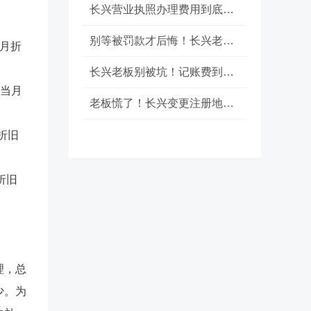
长兴营业执照办理费用到底要花多少钱？真实经历告诉你答案
别等被罚款才后悔！长兴老板必看：注册公司到底该选哪条路？
，月折
长兴老板别被坑！记账费到底多少？看完这篇省下一半冤枉钱
产当月
老板慌了！长兴变更注册地址证明办不下来？别急，这招能救场
折旧
折旧
理
，总
少。为