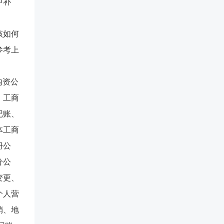
中补
该如何
参考上
 内资公
、工商
记账、
体工商
册公
分公
变更、
个人营
销、地