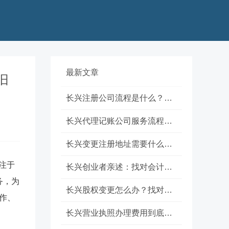
最新文章
旧
长兴注册公司流程是什么？代理记账怎么选？
长兴代理记账公司服务流程是怎样的？朋友的真实经历告诉你答案
长兴变更注册地址需要什么材料？朋友的一次真实办理经历
专注于
长兴创业者亲述：找对会计公司，注册公司少走三年弯路
务，为
长兴股权变更怎么办？找对机构少走弯路
作、
长兴营业执照办理费用到底要花多少钱？真实经历告诉你答案